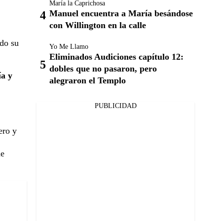
María la Caprichosa
Manuel encuentra a María besándose
con Willington en la calle
do su
Yo Me Llamo
Eliminados Audiciones capítulo 12:
dobles que no pasaron, pero
ía y
alegraron el Templo
PUBLICIDAD
ero y
de