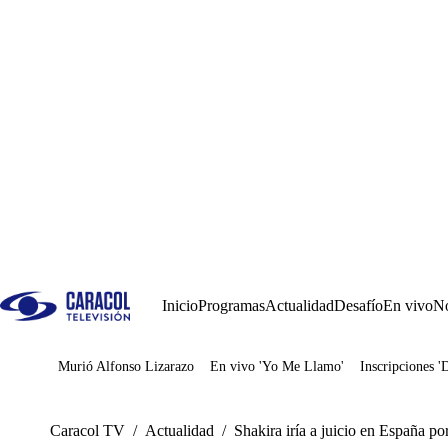
Inicio
Programas
Actualidad
Desafío
En vivo
No
Murió Alfonso Lizarazo
En vivo 'Yo Me Llamo'
Inscripciones '
Juegos
Caracol TV
/
Actualidad
/
Shakira iría a juicio en España po