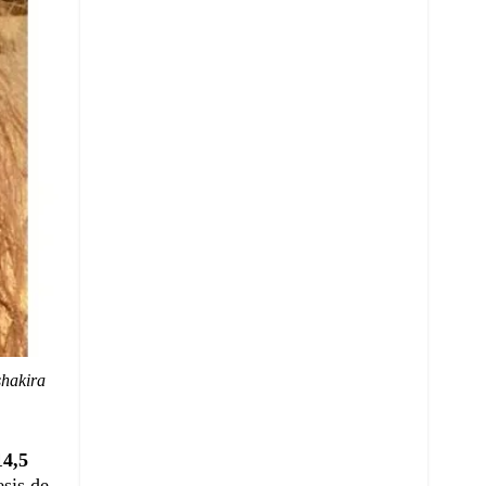
hakira
14,5
esis de