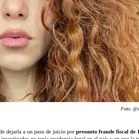
Foto: @s
de dejarla a un paso de juicio por
presunto fraude fiscal de 
 investigados no tenía residencia legal en el país y en que la t