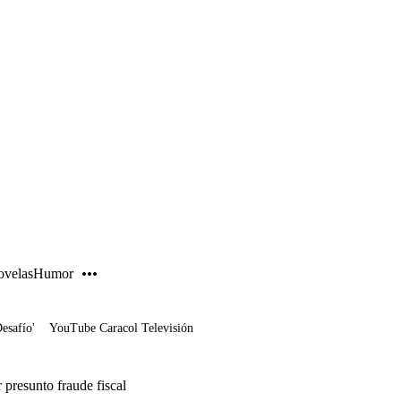
PUBLICIDAD
velas
Humor
Desafío'
YouTube Caracol Televisión
r presunto fraude fiscal