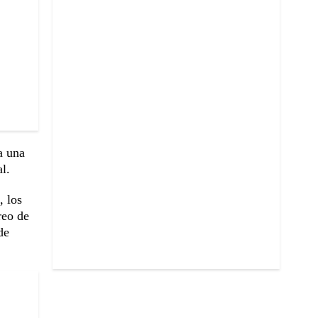
a una
l.
, los
reo de
de