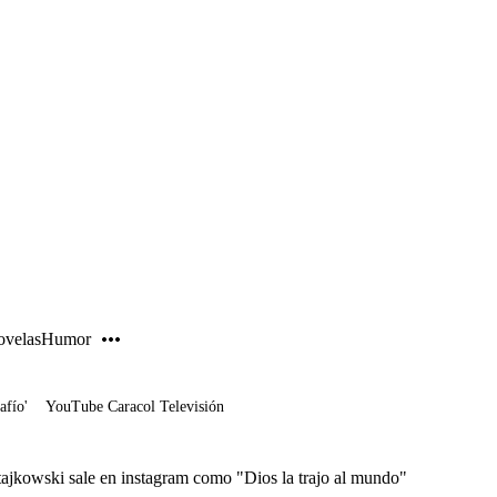
PUBLICIDAD
velas
Humor
afío'
YouTube Caracol Televisión
tajkowski sale en instagram como "Dios la trajo al mundo"