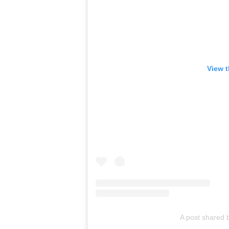
View t
A post shared 