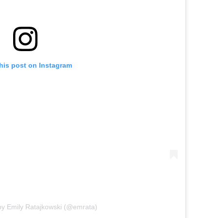
his post on Instagram
by Emily Ratajkowski (@emrata)