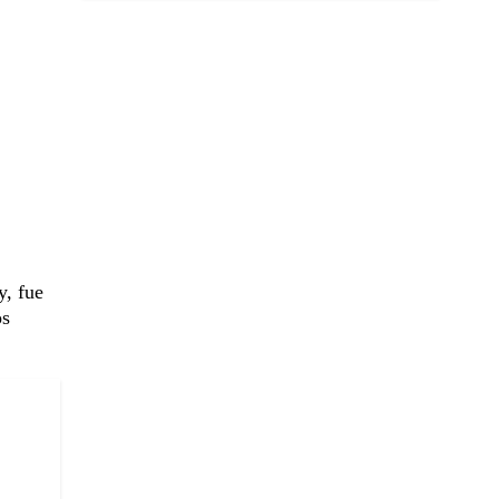
y, fue
os