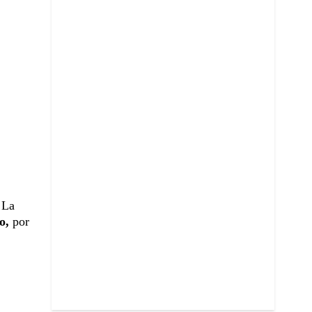
 La
o,
por