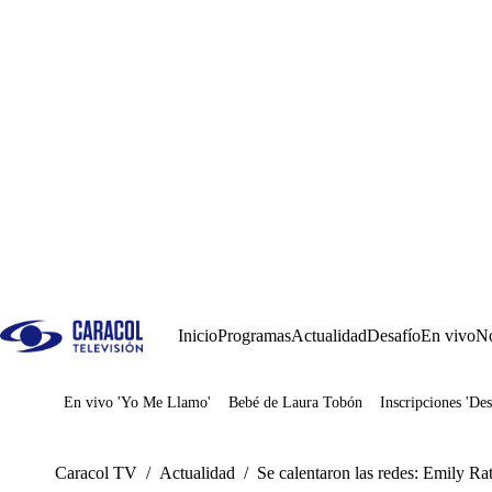
Inicio
Programas
Actualidad
Desafío
En vivo
No
En vivo 'Yo Me Llamo'
Bebé de Laura Tobón
Inscripciones 'Des
Juegos
Caracol TV
/
Actualidad
/
Se calentaron las redes: Emily Ra