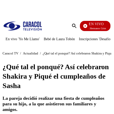
PUBLICIDAD
EN VIVO
Cuentos De Los Hermanos Grimm
Enviar
búsqueda
En vivo 'Yo Me Llamo'
Bebé de Laura Tobón
Inscripciones 'Desafío'
Caracol TV
/
Actualidad
/
¿Qué tal el ponqué? Así celebraron Shakira y Piqué
¿Qué tal el ponqué? Así celebraron
Shakira y Piqué el cumpleaños de
Sasha
La pareja decidió realizar una fiesta de cumpleaños
para su hijo, a la que asistieron sus familiares y
amigos.