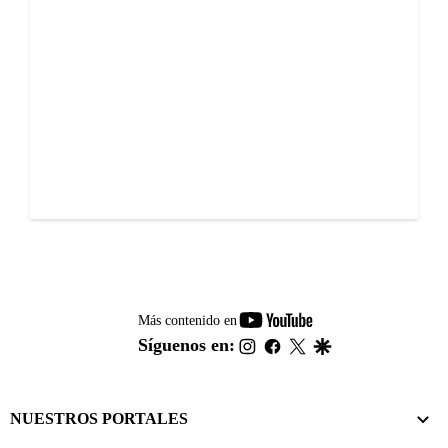
youtube-
Más contenido en
footer
instagram
facebook
twitter
google
Síguenos en:
NUESTROS PORTALES