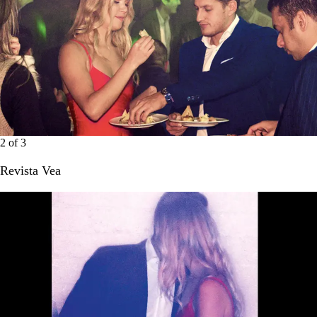
2
of
3
Revista Vea