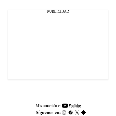
PUBLICIDAD
youtube-
Más contenido en
footer
instagram
facebook
twitter
google
Síguenos en: