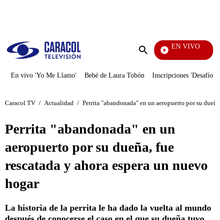
PUBLICIDAD
EN VIVO
Pura Diversión
Enviar
búsqueda
En vivo 'Yo Me Llamo'
Bebé de Laura Tobón
Inscripciones 'Desafío'
Caracol TV
/
Actualidad
/
Perrita "abandonada" en un aeropuerto por su dueña
Perrita "abandonada" en un
aeropuerto por su dueña, fue
rescatada y ahora espera un nuevo
hogar
La historia de la perrita le ha dado la vuelta al mundo
después de conocerse el caso en el que su dueña tuvo