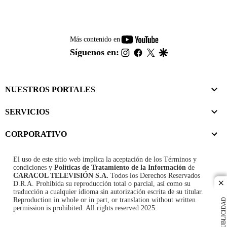
youtube-
Más contenido en
footer
instagram
facebook
twitter
google
Síguenos en:
NUESTROS PORTALES
SERVICIOS
CORPORATIVO
El uso de este sitio web implica la aceptación de los
Términos y
condiciones
y
Políticas de Tratamiento de la Información
de
CARACOL TELEVISIÓN S.A.
Todos los Derechos Reservados
D.R.A. Prohibida su reproducción total o parcial, así como su
cl
traducción a cualquier idioma sin autorización escrita de su titular.
Reproduction in whole or in part, or translation without written
PUBLICIDAD
permission is prohibited. All rights reserved 2025.