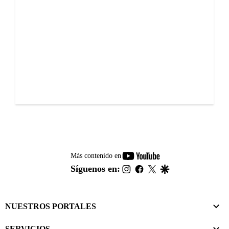
youtube-
Más contenido en
footer
instagram
facebook
twitter
google
Síguenos en:
NUESTROS PORTALES
SERVICIOS