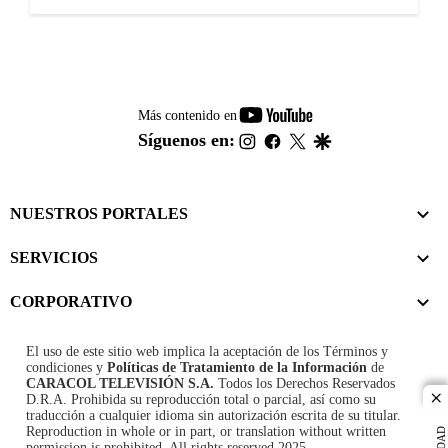
youtube-
Más contenido en
footer
instagram
facebook
twitter
google
Síguenos en:
NUESTROS PORTALES
SERVICIOS
CORPORATIVO
El uso de este sitio web implica la aceptación de los
Términos y
condiciones
y
Políticas de Tratamiento de la Información
de
CARACOL TELEVISIÓN S.A.
Todos los Derechos Reservados
D.R.A. Prohibida su reproducción total o parcial, así como su
cl
traducción a cualquier idioma sin autorización escrita de su titular.
Reproduction in whole or in part, or translation without written
permission is prohibited. All rights reserved 2025.