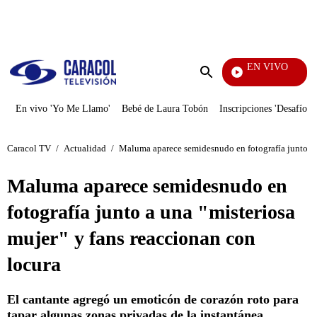
PUBLICIDAD
EN VIVO
La Red
Enviar
búsqueda
En vivo 'Yo Me Llamo'
Bebé de Laura Tobón
Inscripciones 'Desafío'
Caracol TV
/
Actualidad
/
Maluma aparece semidesnudo en fotografía junto a u
Maluma aparece semidesnudo en
fotografía junto a una "misteriosa
mujer" y fans reaccionan con
locura
El cantante agregó un emoticón de corazón roto para
tapar algunas zonas privadas de la instantánea.