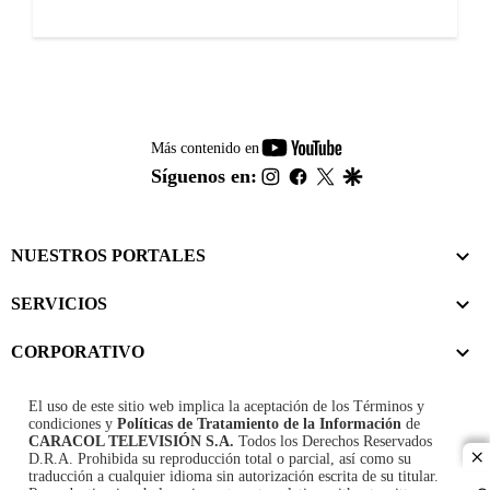
youtube-
Más contenido en
footer
instagram
facebook
twitter
google
Síguenos en:
NUESTROS PORTALES
SERVICIOS
CORPORATIVO
El uso de este sitio web implica la aceptación de los
Términos y
condiciones
y
Políticas de Tratamiento de la Información
de
CARACOL TELEVISIÓN S.A.
Todos los Derechos Reservados
D.R.A. Prohibida su reproducción total o parcial, así como su
cl
traducción a cualquier idioma sin autorización escrita de su titular.