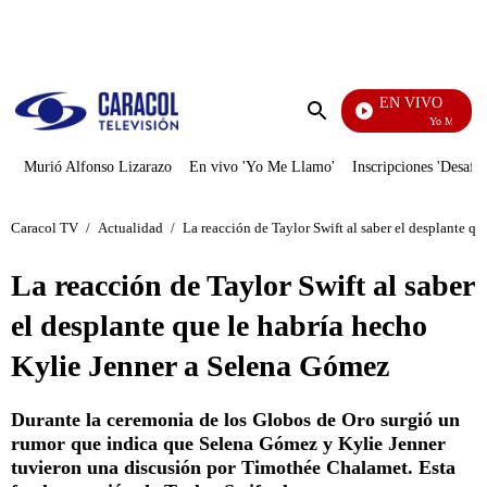
PUBLICIDAD
EN VIVO
Yo Me Llamo
Enviar
búsqueda
Murió Alfonso Lizarazo
En vivo 'Yo Me Llamo'
Inscripciones 'Desafío
Caracol TV
/
Actualidad
/
La reacción de Taylor Swift al saber el desplante q
La reacción de Taylor Swift al saber
el desplante que le habría hecho
Kylie Jenner a Selena Gómez
Durante la ceremonia de los Globos de Oro surgió un
rumor que indica que Selena Gómez y Kylie Jenner
tuvieron una discusión por Timothée Chalamet. Esta