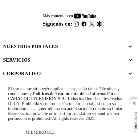
youtube-
Más contenido en
footer
instagram
facebook
twitter
google
Síguenos en:
NUESTROS PORTALES
SERVICIOS
CORPORATIVO
El uso de este sitio web implica la aceptación de los
Términos y
condiciones
y
Políticas de Tratamiento de la Información
de
CARACOL TELEVISIÓN S.A.
Todos los Derechos Reservados
D.R.A. Prohibida su reproducción total o parcial, así como su
cl
traducción a cualquier idioma sin autorización escrita de su titular.
Reproduction in whole or in part, or translation without written
PUBLICIDAD
permission is prohibited. All rights reserved 2025.
MIEMBRO DE: