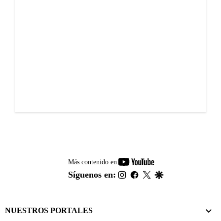
youtube-
Más contenido en
footer
instagram
facebook
twitter
google
Síguenos en:
NUESTROS PORTALES