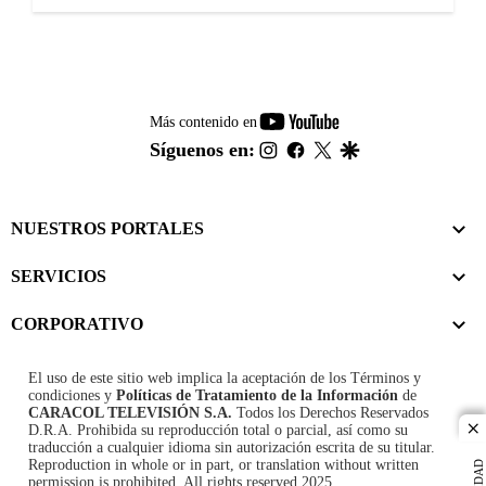
youtube-
Más contenido en
footer
instagram
facebook
twitter
google
Síguenos en:
NUESTROS PORTALES
SERVICIOS
CORPORATIVO
El uso de este sitio web implica la aceptación de los
Términos y
condiciones
y
Políticas de Tratamiento de la Información
de
CARACOL TELEVISIÓN S.A.
Todos los Derechos Reservados
D.R.A. Prohibida su reproducción total o parcial, así como su
cl
traducción a cualquier idioma sin autorización escrita de su titular.
Reproduction in whole or in part, or translation without written
permission is prohibited. All rights reserved 2025.