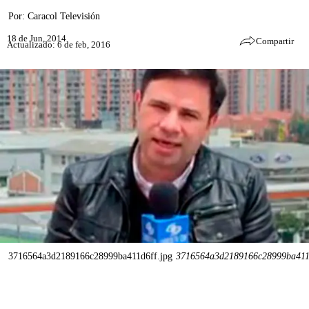
Por:
Caracol Televisión
18 de Jun, 2014
Compartir
Actualizado: 6 de feb, 2016
3716564a3d2189166c28999ba411d6ff.jpg
3716564a3d2189166c28999ba411d