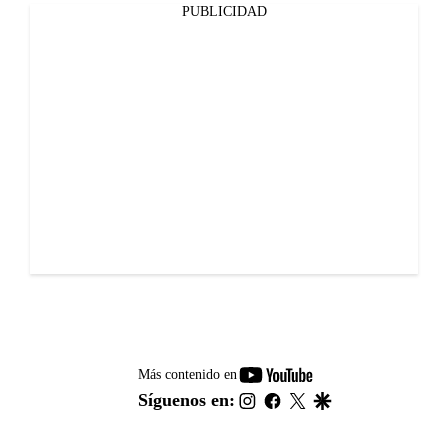
PUBLICIDAD
youtube-
Más contenido en
footer
instagram
facebook
twitter
google
Síguenos en: