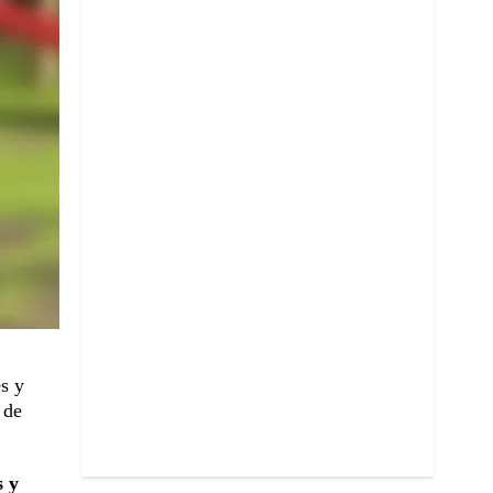
s y
 de
s y