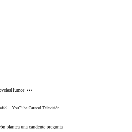
PUBLICIDAD
velas
Humor
afío'
YouTube Caracol Televisión
ón plantea una candente pregunta