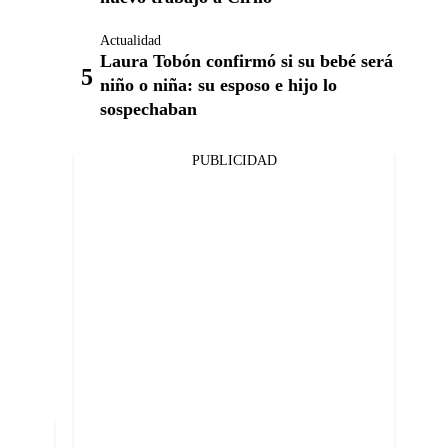
Actualidad
Laura Tobón confirmó si su bebé será
niño o niña: su esposo e hijo lo
sospechaban
PUBLICIDAD