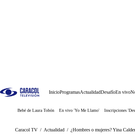
Inicio
Programas
Actualidad
Desafío
En vivo
No
Bebé de Laura Tobón
En vivo 'Yo Me Llamo'
Inscripciones 'Des
Juegos
Caracol TV
/
Actualidad
/
¿Hombres o mujeres? Yina Calder