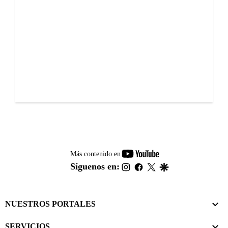
youtube-
Más contenido en
footer
instagram
facebook
twitter
google
Síguenos en:
NUESTROS PORTALES
SERVICIOS