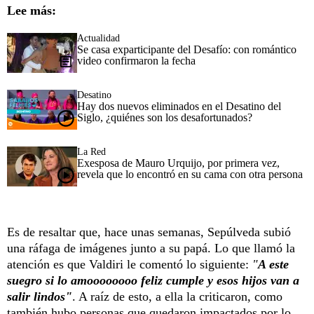
Lee más:
Actualidad
Se casa exparticipante del Desafío: con romántico
video confirmaron la fecha
Desatino
Hay dos nuevos eliminados en el Desatino del
Siglo, ¿quiénes son los desafortunados?
La Red
Exesposa de Mauro Urquijo, por primera vez,
revela que lo encontró en su cama con otra persona
Es de resaltar que, hace unas semanas, Sepúlveda subió
una ráfaga de imágenes junto a su papá. Lo que llamó la
atención es que Valdiri le comentó lo siguiente:
"
A este
suegro si lo amoooooooo
feliz cumple y esos hijos van a
salir lindos"
. A raíz de esto, a ella la criticaron, como
también hubo personas que quedaron impactados por lo