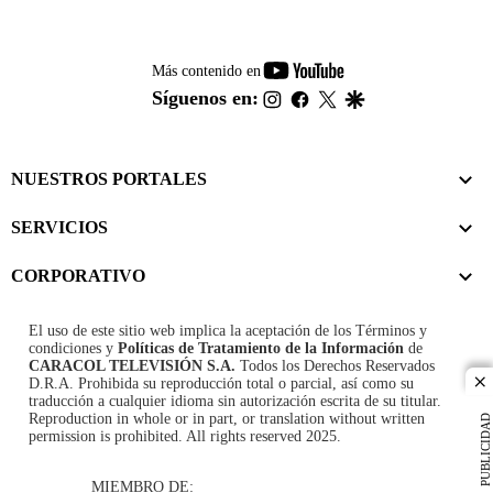
youtube-
Más contenido en
footer
instagram
facebook
twitter
google
Síguenos en:
NUESTROS PORTALES
SERVICIOS
CORPORATIVO
El uso de este sitio web implica la aceptación de los
Términos y
condiciones
y
Políticas de Tratamiento de la Información
de
CARACOL TELEVISIÓN S.A.
Todos los Derechos Reservados
D.R.A. Prohibida su reproducción total o parcial, así como su
cl
traducción a cualquier idioma sin autorización escrita de su titular.
Reproduction in whole or in part, or translation without written
PUBLICIDAD
permission is prohibited. All rights reserved 2025.
MIEMBRO DE: