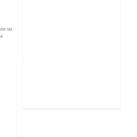
sin su
as