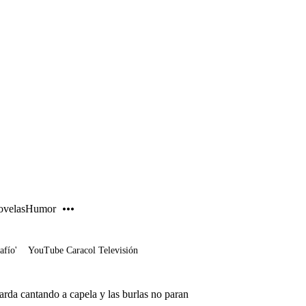
PUBLICIDAD
velas
Humor
afío'
YouTube Caracol Televisión
arda cantando a capela y las burlas no paran