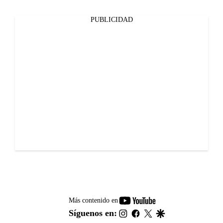
PUBLICIDAD
youtube-
Más contenido en
footer
instagram
facebook
twitter
google
Síguenos en: