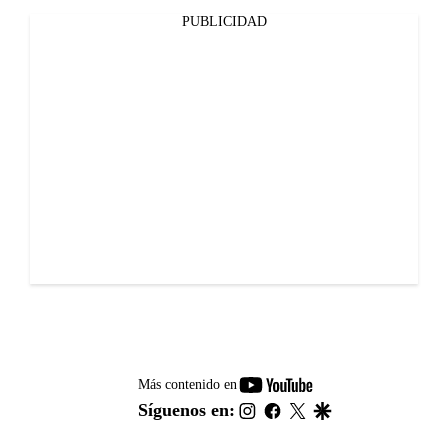
PUBLICIDAD
youtube-
Más contenido en
footer
instagram
facebook
twitter
google
Síguenos en: