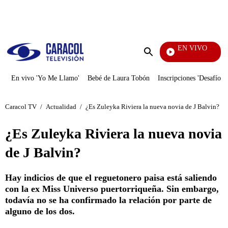
PUBLICIDAD
EN VIVO
Santa Misa
Enviar
búsqueda
En vivo 'Yo Me Llamo'
Bebé de Laura Tobón
Inscripciones 'Desafío'
Caracol TV
/
Actualidad
/
¿Es Zuleyka Riviera la nueva novia de J Balvin?
¿Es Zuleyka Riviera la nueva novia
de J Balvin?
Hay indicios de que el reguetonero paisa está saliendo
con la ex Miss Universo puertorriqueña. Sin embargo,
todavía no se ha confirmado la relación por parte de
alguno de los dos.