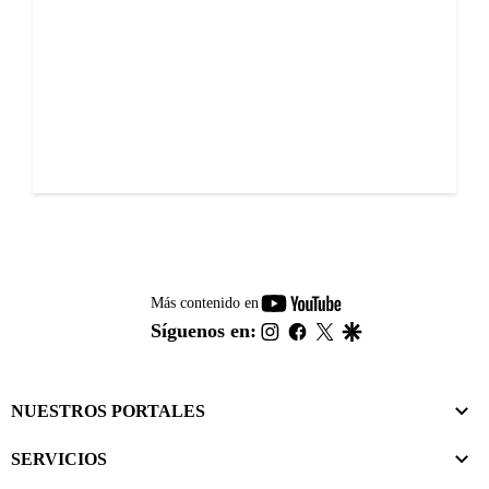
youtube-
Más contenido en
footer
instagram
facebook
twitter
google
Síguenos en:
NUESTROS PORTALES
SERVICIOS