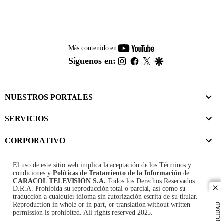
youtube-
Más contenido en
footer
instagram
facebook
twitter
google
Síguenos en:
NUESTROS PORTALES
SERVICIOS
CORPORATIVO
El uso de este sitio web implica la aceptación de los
Términos y
condiciones
y
Políticas de Tratamiento de la Información
de
CARACOL TELEVISIÓN S.A.
Todos los Derechos Reservados
D.R.A. Prohibida su reproducción total o parcial, así como su
cl
traducción a cualquier idioma sin autorización escrita de su titular.
Reproduction in whole or in part, or translation without written
PUBLICIDAD
permission is prohibited. All rights reserved 2025.