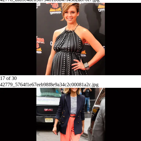
17
of
30
42779_5764f1e67eeb98f8e9a34c2c00081a2c.jpg