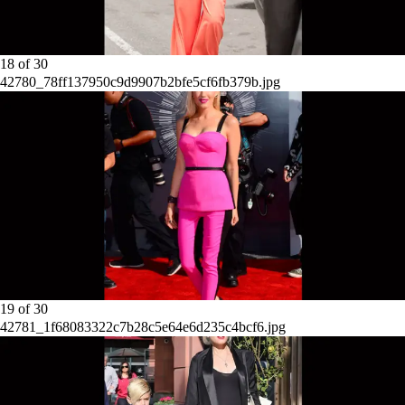
18
of
30
42780_78ff137950c9d9907b2bfe5cf6fb379b.jpg
19
of
30
42781_1f68083322c7b28c5e64e6d235c4bcf6.jpg