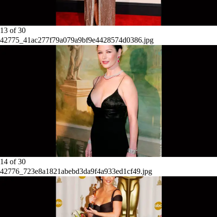
13
of
30
42775_41ac277f79a079a9bf9e4428574d0386.jpg
14
of
30
42776_723e8a1821abebd3da9f4a933ed1cf49.jpg