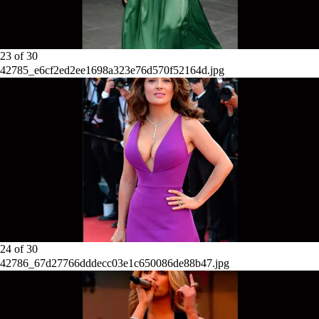
23
of
30
42785_e6cf2ed2ee1698a323e76d570f52164d.jpg
24
of
30
42786_67d27766dddecc03e1c650086de88b47.jpg