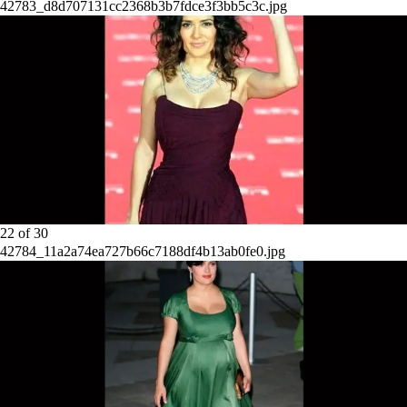
42783_d8d707131cc2368b3b7fdce3f3bb5c3c.jpg
22
of
30
42784_11a2a74ea727b66c7188df4b13ab0fe0.jpg