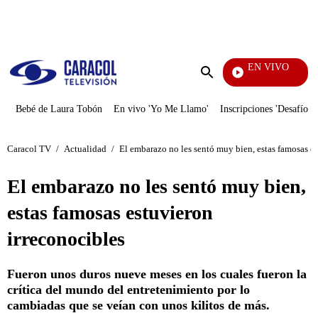
PUBLICIDAD
EN VIVO
Ciudad Lejana
Enviar
búsqueda
Bebé de Laura Tobón
En vivo 'Yo Me Llamo'
Inscripciones 'Desafío'
Caracol TV
/
Actualidad
/
El embarazo no les sentó muy bien, estas famosas es
El embarazo no les sentó muy bien,
estas famosas estuvieron
irreconocibles
Fueron unos duros nueve meses en los cuales fueron la
crítica del mundo del entretenimiento por lo
cambiadas que se veían con unos kilitos de más.