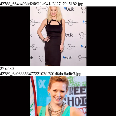
42788_664c498bd26f9bba941e2d27c79d5182.jpg
27
of
30
42789_6a06885347722103df501dfabc8adfe3.jpg