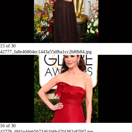
15
of
30
42777_fa8e46804ec1443a55dfba1cc2b8fb84.jpg
16
of
30
42778_dfd1e4deb5673461b6b47f4382a870f7.jpg