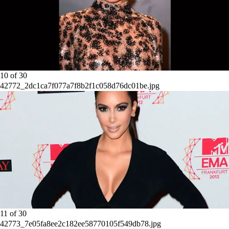
10
of
30
42772_2dc1ca7f077a7f8b2f1c058d76dc01be.jpg
11
of
30
42773_7e05fa8ee2c182ee58770105f549db78.jpg