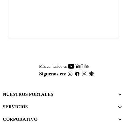
youtube-
Más contenido en
footer
instagram
facebook
twitter
google
Síguenos en:
NUESTROS PORTALES
SERVICIOS
CORPORATIVO