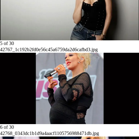
5
of
30
42767_1c192b2fd0e56c45a6759da2d6cafbd3.jpg
6
of
30
42768_0343dc1b1d9a4aacf1105756988471db.jpg