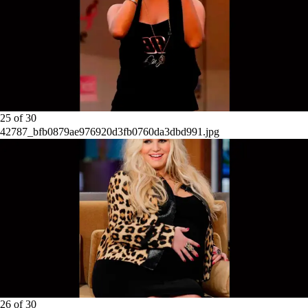
25
of
30
42787_bfb0879ae976920d3fb0760da3dbd991.jpg
26
of
30