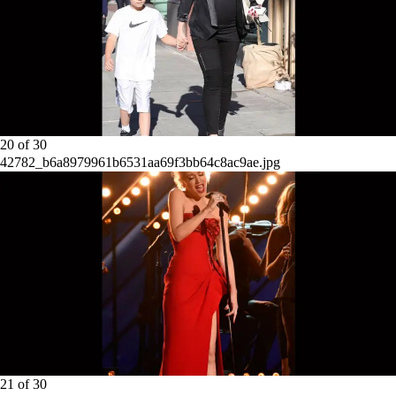
20
of
30
42782_b6a8979961b6531aa69f3bb64c8ac9ae.jpg
21
of
30