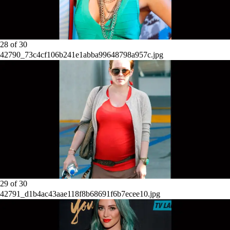
28
of
30
42790_73c4cf106b241e1abba99648798a957c.jpg
29
of
30
42791_d1b4ac43aae118f8b68691f6b7ecee10.jpg