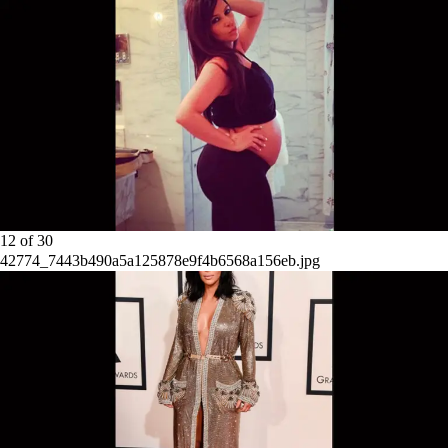
12
of
30
42774_7443b490a5a125878e9f4b6568a156eb.jpg