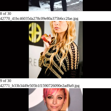
8
of
30
42770_41bc46035da278c09e80a375b6cc2fae.jpg
9
of
30
42771_b33b3449e505b1f1590726090e2ad9a9.jpg