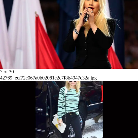
7
of
30
42769_ecf72e067a0b02081e2c7f8b4947c32a.jpg