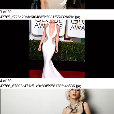
3
of
30
42765_f726d29bfc6f048d5b5081f55432b69e.jpg
4
of
30
42766_67803c471c51c9c80f5958128fb4b536.jpg