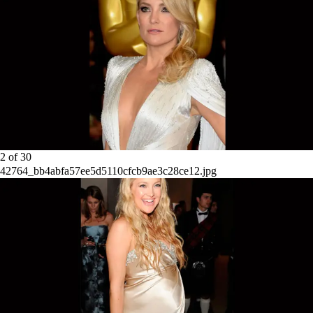
2
of
30
42764_bb4abfa57ee5d5110cfcb9ae3c28ce12.jpg