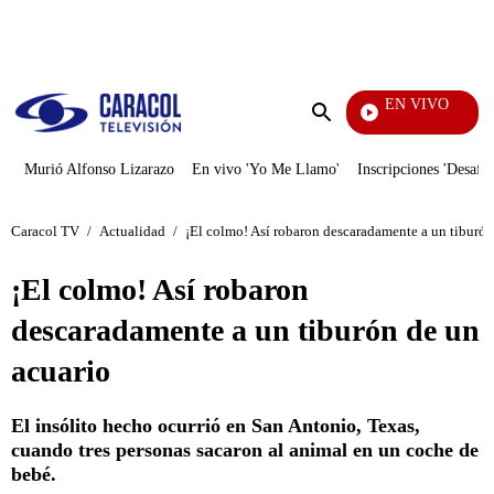
PUBLICIDAD
EN VIVO
Yo M
Enviar
búsqueda
Murió Alfonso Lizarazo
En vivo 'Yo Me Llamo'
Inscripciones 'Desafío
Caracol TV
/
Actualidad
/
¡El colmo! Así robaron descaradamente a un tiburón
¡El colmo! Así robaron
descaradamente a un tiburón de un
acuario
El insólito hecho ocurrió en San Antonio, Texas,
cuando tres personas sacaron al animal en un coche de
bebé.