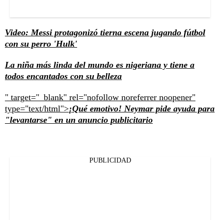
Video: Messi protagonizó tierna escena jugando fútbol
con su perro 'Hulk'
La niña más linda del mundo es nigeriana y tiene a
todos encantados con su belleza
" target="_blank" rel="nofollow noreferrer noopener"
type="text/html">
¡Qué emotivo! Neymar pide ayuda para
"levantarse" en un anuncio publicitario
PUBLICIDAD