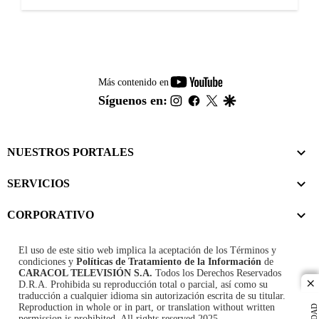
youtube-
Más contenido en
footer
instagram
facebook
twitter
google
Síguenos en:
NUESTROS PORTALES
SERVICIOS
CORPORATIVO
El uso de este sitio web implica la aceptación de los
Términos y
condiciones
y
Políticas de Tratamiento de la Información
de
CARACOL TELEVISIÓN S.A.
Todos los Derechos Reservados
D.R.A. Prohibida su reproducción total o parcial, así como su
cl
traducción a cualquier idioma sin autorización escrita de su titular.
Reproduction in whole or in part, or translation without written
permission is prohibited. All rights reserved 2025.