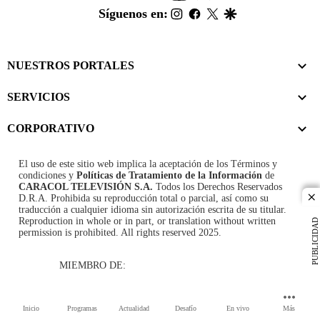
footer
instagram
facebook
twitter
google
Síguenos en:
NUESTROS PORTALES
SERVICIOS
CORPORATIVO
El uso de este sitio web implica la aceptación de los
Términos y
condiciones
y
Políticas de Tratamiento de la Información
de
CARACOL TELEVISIÓN S.A.
Todos los Derechos Reservados
D.R.A. Prohibida su reproducción total o parcial, así como su
cl
traducción a cualquier idioma sin autorización escrita de su titular.
Reproduction in whole or in part, or translation without written
PUBLICIDAD
permission is prohibited. All rights reserved 2025.
MIEMBRO DE:
Inicio
Programas
Actualidad
Desafío
En vivo
Más