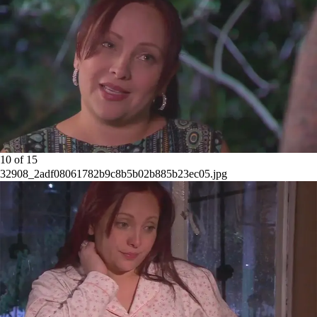
10
of
15
32908_2adf08061782b9c8b5b02b885b23ec05.jpg