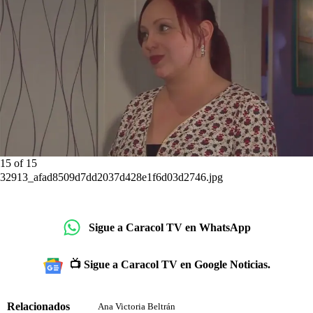
15
of
15
32913_afad8509d7dd2037d428e1f6d03d2746.jpg
Sigue a Caracol TV en WhatsApp
📺 Sigue a Caracol TV en Google Noticias.
Relacionados
Ana Victoria Beltrán