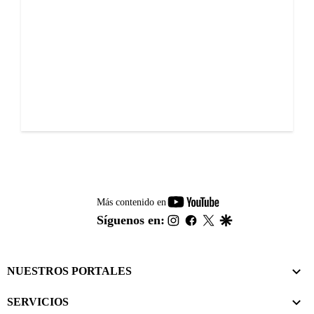
youtube-
Más contenido en
footer
instagram
facebook
twitter
google
Síguenos en:
NUESTROS PORTALES
SERVICIOS