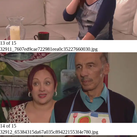
13
of
15
32911_7607ed9cae722981eea0c35227660030.jpg
14
of
15
32912_65384315da67a035c894221553f4e780.jpg