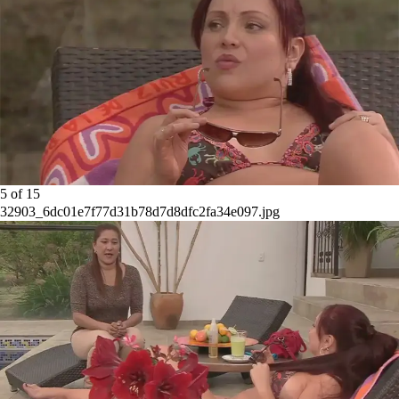
5
of
15
32903_6dc01e7f77d31b78d7d8dfc2fa34e097.jpg