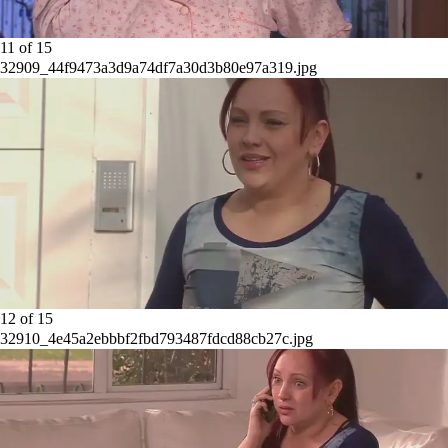
11
of
15
32909_44f9473a3d9a74df7a30d3b80e97a319.jpg
12
of
15
32910_4e45a2ebbbf2fbd793487fdcd88cb27c.jpg