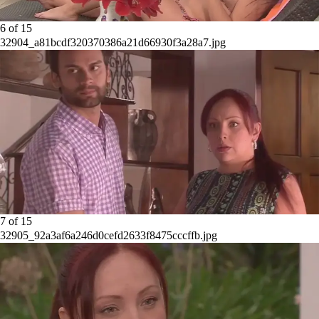
6
of
15
32904_a81bcdf320370386a21d66930f3a28a7.jpg
7
of
15
32905_92a3af6a246d0cefd2633f8475cccffb.jpg