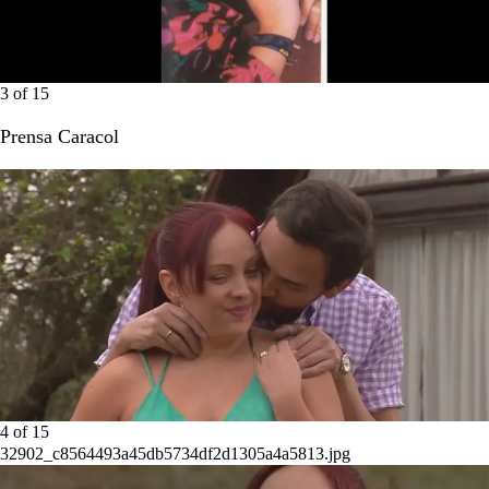
3
of
15
Prensa Caracol
4
of
15
32902_c8564493a45db5734df2d1305a4a5813.jpg