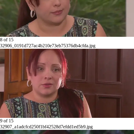
8
of
15
32906_0191d727ac4b210e73eb75376db4cfda.jpg
9
of
15
32907_a1adcfcd250f1bf42528d7efdd1ed5b9.jpg