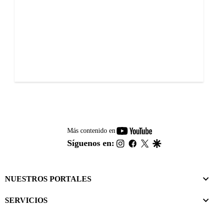
youtube-
Más contenido en
footer
instagram
facebook
twitter
google
Síguenos en:
NUESTROS PORTALES
SERVICIOS