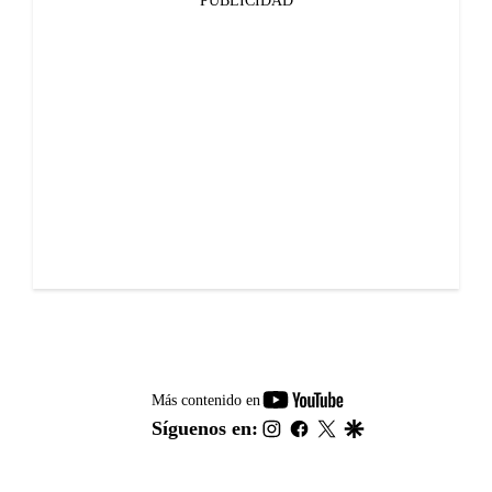
PUBLICIDAD
youtube-
Más contenido en
footer
instagram
facebook
twitter
google
Síguenos en: