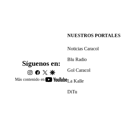
NUESTROS PORTALES
Noticias Caracol
Blu Radio
Síguenos en:
Gol Caracol
instagram
facebook
twitter
google
youtube-
Más contenido en
La Kalle
footer
DiTu