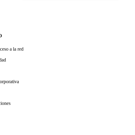
O
ceso a la red
idad
orporativa
ciones