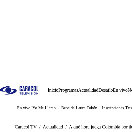
Inicio
Programas
Actualidad
Desafío
En vivo
No
En vivo 'Yo Me Llamo'
Bebé de Laura Tobón
Inscripciones 'Des
Juegos
Caracol TV
/
Actualidad
/
A qué hora juega Colombia por tí