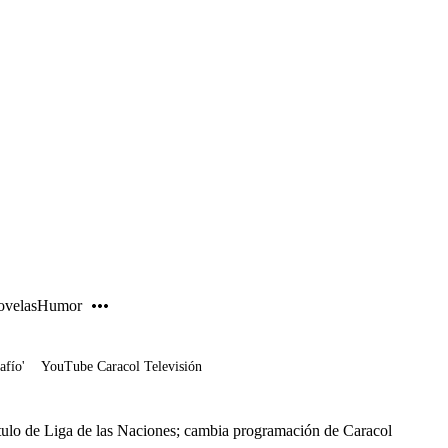
PUBLICIDAD
velas
Humor
afío'
YouTube Caracol Televisión
tulo de Liga de las Naciones; cambia programación de Caracol