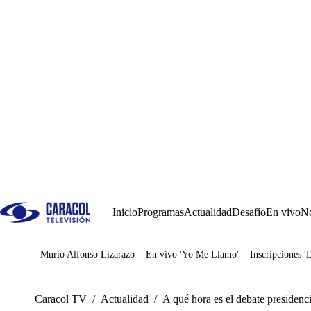
Inicio
Programas
Actualidad
Desafío
En vivo
No
Murió Alfonso Lizarazo
En vivo 'Yo Me Llamo'
Inscripciones '
Juegos
Caracol TV
/
Actualidad
/
A qué hora es el debate presiden