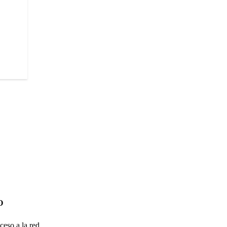
O
ceso a la red