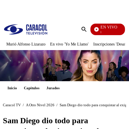
PUBLICIDAD
EN VIVO
Noticias Caracol
Enviar
búsqueda
Murió Alfonso Lizarazo
En vivo 'Yo Me Llamo'
Inscripciones 'Desafío
Inicio
Capítulos
Jurados
Caracol TV
/
A Otro Nivel 2026
/
Sam Diego dio todo para conquistar al exigen
Sam Diego dio todo para