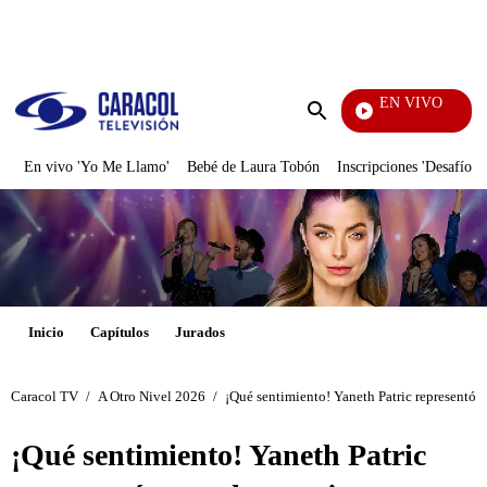
PUBLICIDAD
EN VIVO
Tambié
Enviar
búsqueda
En vivo 'Yo Me Llamo'
Bebé de Laura Tobón
Inscripciones 'Desafío'
Inicio
Capítulos
Jurados
Caracol TV
/
A Otro Nivel 2026
/
¡Qué sentimiento! Yaneth Patric representó 
¡Qué sentimiento! Yaneth Patric