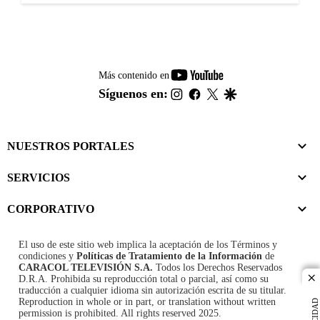
youtube-
Más contenido en
footer
instagram
facebook
twitter
google
Síguenos en:
NUESTROS PORTALES
SERVICIOS
CORPORATIVO
El uso de este sitio web implica la aceptación de los
Términos y
condiciones
y
Políticas de Tratamiento de la Información
de
CARACOL TELEVISIÓN S.A.
Todos los Derechos Reservados
D.R.A. Prohibida su reproducción total o parcial, así como su
cl
traducción a cualquier idioma sin autorización escrita de su titular.
Reproduction in whole or in part, or translation without written
permission is prohibited. All rights reserved 2025.