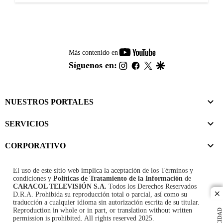
youtube-
Más contenido en
footer
instagram
facebook
twitter
google
Síguenos en:
NUESTROS PORTALES
SERVICIOS
CORPORATIVO
El uso de este sitio web implica la aceptación de los
Términos y
condiciones
y
Políticas de Tratamiento de la Información
de
CARACOL TELEVISIÓN S.A.
Todos los Derechos Reservados
D.R.A. Prohibida su reproducción total o parcial, así como su
cl
traducción a cualquier idioma sin autorización escrita de su titular.
Reproduction in whole or in part, or translation without written
permission is prohibited. All rights reserved 2025.