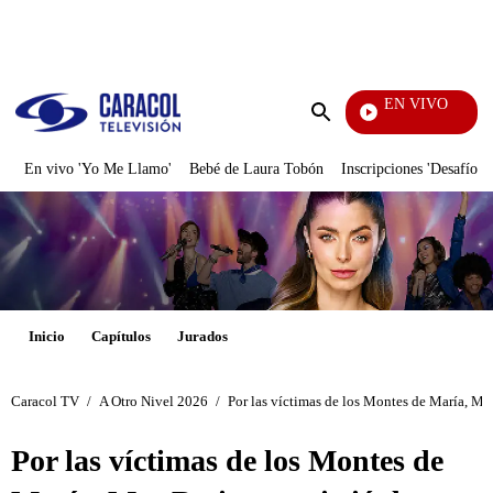
PUBLICIDAD
EN VIVO
Yo M
Enviar
búsqueda
En vivo 'Yo Me Llamo'
Bebé de Laura Tobón
Inscripciones 'Desafío'
Inicio
Capítulos
Jurados
Caracol TV
/
A Otro Nivel 2026
/
Por las víctimas de los Montes de María, Mar
Por las víctimas de los Montes de