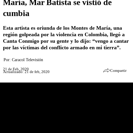
María, Mar Batista se vistió de
cumbia
Esta artista es oriunda de los Montes de María, una
región golpeada por la violencia en Colombia, llegó a
Canta Conmigo por su gente y lo dijo: “vengo a cantar
por las víctimas del conflicto armado en mi tierra”.
Por:
Caracol Televisión
21 de Feb, 2020
Compartir
Actualizado: 21 de feb, 2020