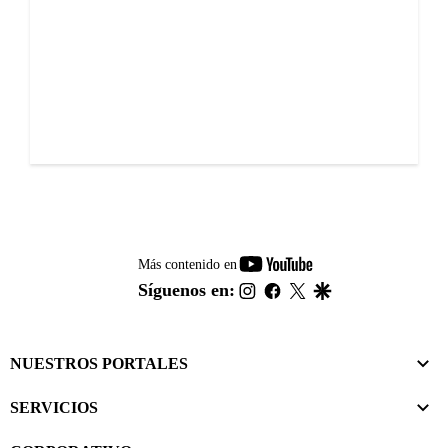
youtube-
Más contenido en
footer
instagram
facebook
twitter
google
Síguenos en:
NUESTROS PORTALES
SERVICIOS