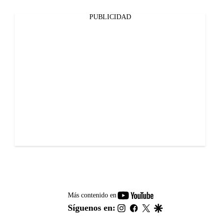
PUBLICIDAD
youtube-
Más contenido en
footer
instagram
facebook
twitter
google
Síguenos en: