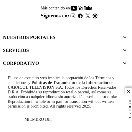
youtube-
Más contenido en
footer
instagram
facebook
twitter
google
Síguenos en:
NUESTROS PORTALES
SERVICIOS
CORPORATIVO
El uso de este sitio web implica la aceptación de los
Términos y
condiciones
y
Políticas de Tratamiento de la Información
de
CARACOL TELEVISIÓN S.A.
Todos los Derechos Reservados
D.R.A. Prohibida su reproducción total o parcial, así como su
cl
traducción a cualquier idioma sin autorización escrita de su titular.
Reproduction in whole or in part, or translation without written
PUBLICIDAD
permission is prohibited. All rights reserved 2025.
MIEMBRO DE: