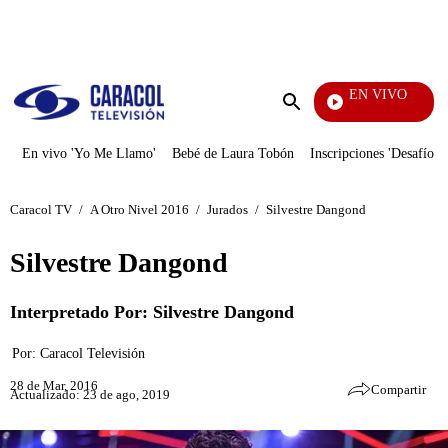
PUBLICIDAD
EN VIVO
Rafael Orozco
Enviar
búsqueda
En vivo 'Yo Me Llamo'
Bebé de Laura Tobón
Inscripciones 'Desafío'
Caracol TV
/
A Otro Nivel 2016
/
Jurados
/
Silvestre Dangond
Silvestre Dangond
Interpretado Por: Silvestre Dangond
Por:
Caracol Televisión
28 de Mar, 2016
Compartir
Actualizado: 23 de ago, 2019