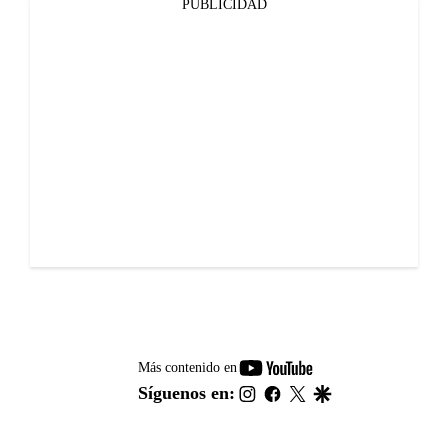
PUBLICIDAD
youtube-
Más contenido en
footer
instagram
facebook
twitter
google
Síguenos en: