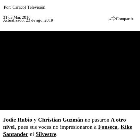
Por:
Caracol Televisión
31 de Mar, 2016
Compartir
Actualizado: 23 de ago, 2019
Jodie Rubio
y
Christian Guzmán
no pasaron
A otro
nivel
, pues sus voces no impresionaron a
Fonseca
,
Kike
Santander
ni
Silvestre
.