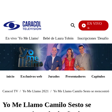
PUBLICIDAD
EN VIVO
También Caerás
Enviar
búsqueda
En vivo 'Yo Me Llamo'
Bebé de Laura Tobón
Inscripciones 'Desafío'
inicio
Exclusivos web
Jurados
Presentadores
Capítulos
Caracol TV
/
Yo Me Llamo 2021
/
Yo Me Llamo Camilo Sesto se reencontró c
Yo Me Llamo Camilo Sesto se