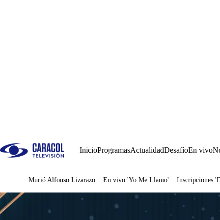
Inicio
Programas
Actualidad
Desafío
En vivo
No
Murió Alfonso Lizarazo
En vivo 'Yo Me Llamo'
Inscripciones '
Juegos