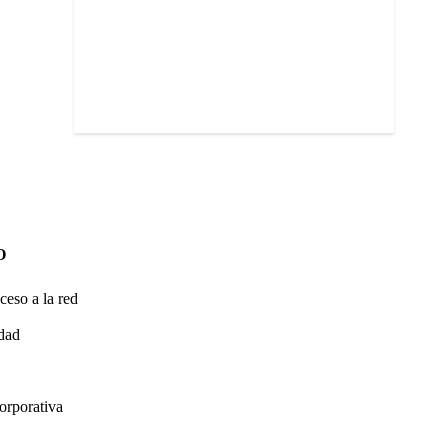
O
ceso a la red
idad
orporativa