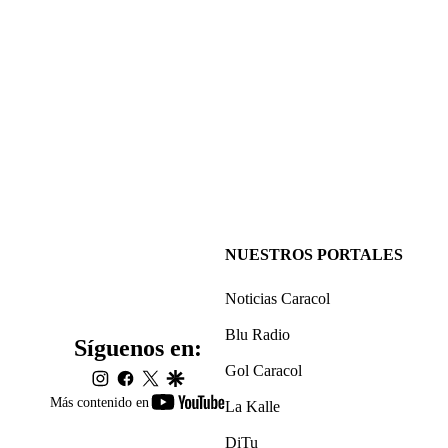
NUESTROS PORTALES
Noticias Caracol
Blu Radio
Síguenos en:
Gol Caracol
instagram
facebook
twitter
google
youtube-
Más contenido en
La Kalle
footer
DiTu