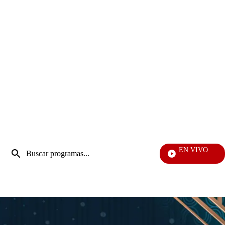
Entrada
EN VIVO
de
EFÉ
Enviar
búsqueda
búsqueda