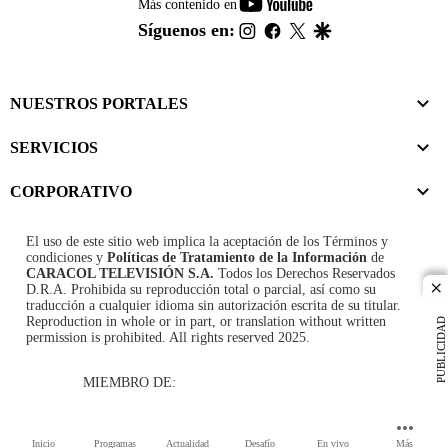
youtube-
Más contenido en
footer
instagram
facebook
twitter
google
Síguenos en:
NUESTROS PORTALES
SERVICIOS
CORPORATIVO
El uso de este sitio web implica la aceptación de los
Términos y
condiciones
y
Políticas de Tratamiento de la Información
de
CARACOL TELEVISIÓN S.A.
Todos los Derechos Reservados
D.R.A. Prohibida su reproducción total o parcial, así como su
cl
traducción a cualquier idioma sin autorización escrita de su titular.
Reproduction in whole or in part, or translation without written
PUBLICIDAD
permission is prohibited. All rights reserved 2025.
MIEMBRO DE:
Inicio
Programas
Actualidad
Desafío
En vivo
Más