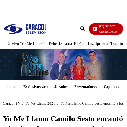
PUBLICIDAD
EN VIVO
Cuentos De Los Hermano
Enviar
búsqueda
En vivo 'Yo Me Llamo'
Bebé de Laura Tobón
Inscripciones 'Desafío'
inicio
Exclusivos web
Jurados
Presentadores
Capítulos
Caracol TV
/
Yo Me Llamo 2021
/
Yo Me Llamo Camilo Sesto encantó a los j
Yo Me Llamo Camilo Sesto encantó