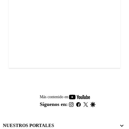
youtube-
Más contenido en
footer
instagram
facebook
twitter
google
Síguenos en:
NUESTROS PORTALES