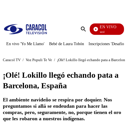
PUBLICIDAD
EN VIVO
Noticias Caracol
Enviar
búsqueda
En vivo 'Yo Me Llamo'
Bebé de Laura Tobón
Inscripciones 'Desafío'
Caracol TV
/
Voz Populi Te Ve
/
¡Olé! Lokillo llegó echando pata a Barcelona
¡Olé! Lokillo llegó echando pata a
Barcelona, España
El ambiente navideño se respira por doquier. Nos
preguntamos si allá se endeudan para hacer las
compras, pero, seguramente, no, porque tienen el oro
que les robaron a nuestros indígenas.