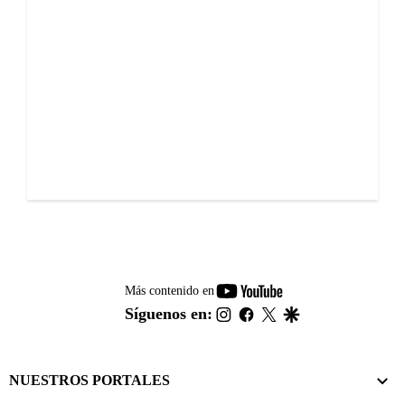
youtube-
Más contenido en
footer
instagram
facebook
twitter
google
Síguenos en:
NUESTROS PORTALES