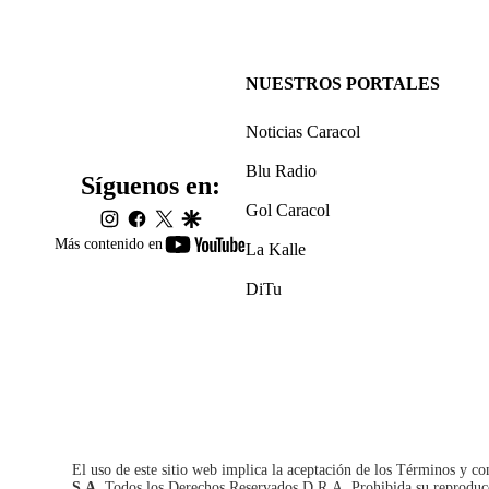
NUESTROS PORTALES
Noticias Caracol
Blu Radio
Síguenos en:
Gol Caracol
instagram
facebook
twitter
google
youtube-
Más contenido en
La Kalle
footer
DiTu
El uso de este sitio web implica la aceptación de los
Términos y co
S.A.
Todos los Derechos Reservados D.R.A. Prohibida su reproducció