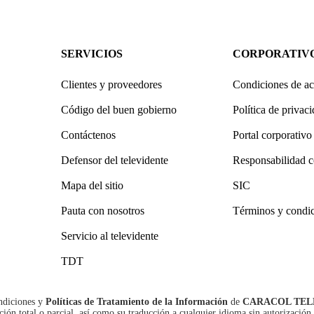
SERVICIOS
CORPORATIV
Clientes y proveedores
Condiciones de ac
Código del buen gobierno
Política de privac
Contáctenos
Portal corporativo
Defensor del televidente
Responsabilidad c
Mapa del sitio
SIC
Pauta con nosotros
Términos y condi
Servicio al televidente
TDT
ndiciones
y
Políticas de Tratamiento de la Información
de
CARACOL TEL
n total o parcial, así como su traducción a cualquier idioma sin autorización 