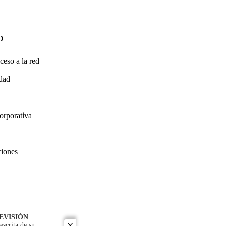
O
ceso a la red
idad
orporativa
ciones
EVISIÓN
escrita de su