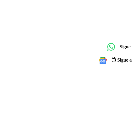
Sigue
📺 Sigue a