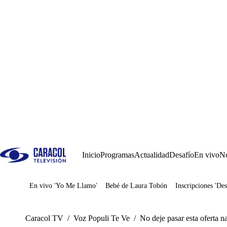
Inicio
Programas
Actualidad
Desafío
En vivo
No
En vivo 'Yo Me Llamo'
Bebé de Laura Tobón
Inscripciones 'Des
Juegos
Caracol TV
/
Voz Populi Te Ve
/
No deje pasar esta oferta n