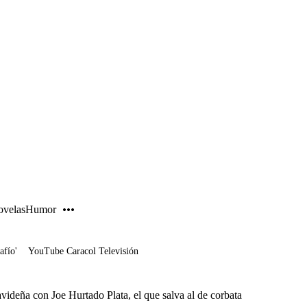
PUBLICIDAD
velas
Humor
afío'
YouTube Caracol Televisión
avideña con Joe Hurtado Plata, el que salva al de corbata