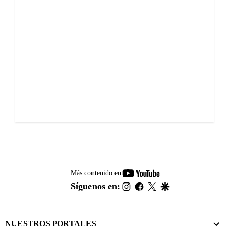
youtube-
Más contenido en
footer
instagram
facebook
twitter
google
Síguenos en:
NUESTROS PORTALES