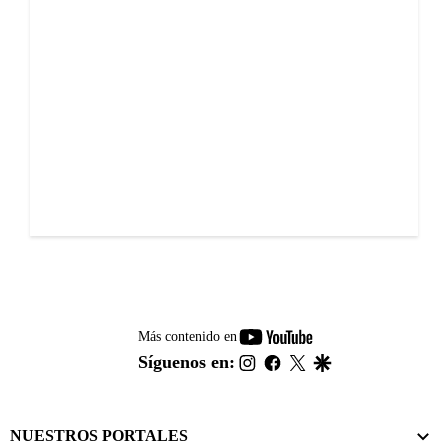
youtube-
Más contenido en
footer
instagram
facebook
twitter
google
Síguenos en:
NUESTROS PORTALES