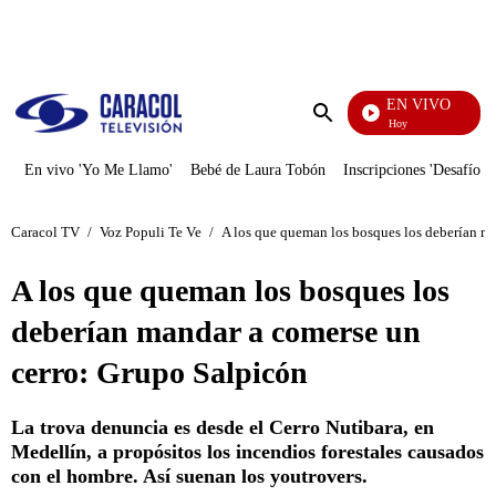
PUBLICIDAD
EN VIVO
La Finca De Hoy
Enviar
búsqueda
En vivo 'Yo Me Llamo'
Bebé de Laura Tobón
Inscripciones 'Desafío'
Caracol TV
/
Voz Populi Te Ve
/
A los que queman los bosques los deberían m
A los que queman los bosques los
deberían mandar a comerse un
cerro: Grupo Salpicón
La trova denuncia es desde el Cerro Nutibara, en
Medellín, a propósitos los incendios forestales causados
con el hombre. Así suenan los youtrovers.