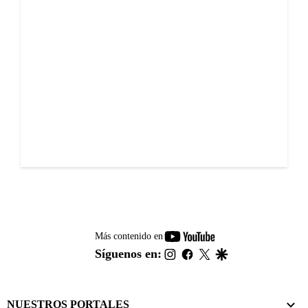
youtube-
Más contenido en
footer
instagram
facebook
twitter
google
Síguenos en:
NUESTROS PORTALES