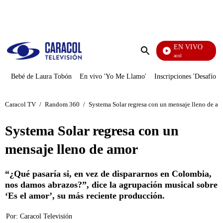
PUBLICIDAD
EN VIVO
Noticias Caracol
Enviar
búsqueda
Bebé de Laura Tobón
En vivo 'Yo Me Llamo'
Inscripciones 'Desafío'
Caracol TV
/
Random 360
/
Systema Solar regresa con un mensaje lleno de am
Systema Solar regresa con un
mensaje lleno de amor
“¿Qué pasaría si, en vez de dispararnos en Colombia,
nos damos abrazos?”, dice la agrupación musical sobre
‘Es el amor’, su más reciente producción.
Por:
Caracol Televisión