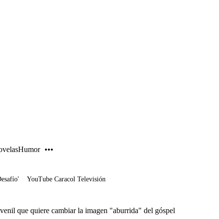
PUBLICIDAD
velas
Humor
Desafío'
YouTube Caracol Televisión
uvenil que quiere cambiar la imagen "aburrida" del góspel