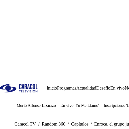
Inicio
Programas
Actualidad
Desafío
En vivo
No
Murió Alfonso Lizarazo
En vivo 'Yo Me Llamo'
Inscripciones '
Juegos
Caracol TV
/
Random 360
/
Capítulos
/
Enroca, el grupo j