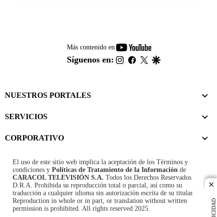
youtube-
Más contenido en
footer
instagram
facebook
twitter
google
Síguenos en:
NUESTROS PORTALES
SERVICIOS
CORPORATIVO
El uso de este sitio web implica la aceptación de los
Términos y
condiciones
y
Políticas de Tratamiento de la Información
de
CARACOL TELEVISIÓN S.A.
Todos los Derechos Reservados
D.R.A. Prohibida su reproducción total o parcial, así como su
cl
traducción a cualquier idioma sin autorización escrita de su titular.
Reproduction in whole or in part, or translation without written
PUBLICIDAD
permission is prohibited. All rights reserved 2025.