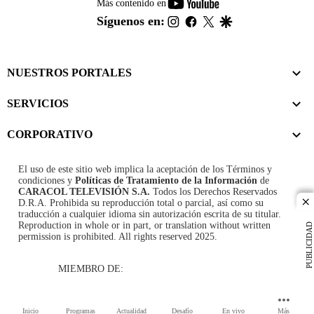
youtube-
Más contenido en
footer
instagram
facebook
twitter
google
Síguenos en:
NUESTROS PORTALES
SERVICIOS
CORPORATIVO
El uso de este sitio web implica la aceptación de los
Términos y
condiciones
y
Políticas de Tratamiento de la Información
de
CARACOL TELEVISIÓN S.A.
Todos los Derechos Reservados
D.R.A. Prohibida su reproducción total o parcial, así como su
cl
traducción a cualquier idioma sin autorización escrita de su titular.
Reproduction in whole or in part, or translation without written
PUBLICIDAD
permission is prohibited. All rights reserved 2025.
MIEMBRO DE:
Inicio
Programas
Actualidad
Desafío
En vivo
Más