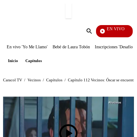
PUBLICIDAD
EN VIVO
Tambi
Enviar
búsqueda
En vivo 'Yo Me Llamo'
Bebé de Laura Tobón
Inscripciones 'Desafío'
Inicio
Capítulos
Caracol TV
/
Vecinos
/
Capítulos
/
Capítulo 112 Vecinos: Óscar se encuentra 