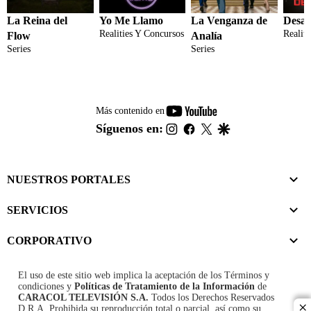
La Reina del
Yo Me Llamo
La Venganza de
Desaf
Realities Y Concursos
Realit
Flow
Analía
Series
Series
youtube-
Más contenido en
footer
instagram
facebook
twitter
google
Síguenos en:
NUESTROS PORTALES
SERVICIOS
CORPORATIVO
El uso de este sitio web implica la aceptación de los
Términos y
condiciones
y
Políticas de Tratamiento de la Información
de
CARACOL TELEVISIÓN S.A.
Todos los Derechos Reservados
D.R.A. Prohibida su reproducción total o parcial, así como su