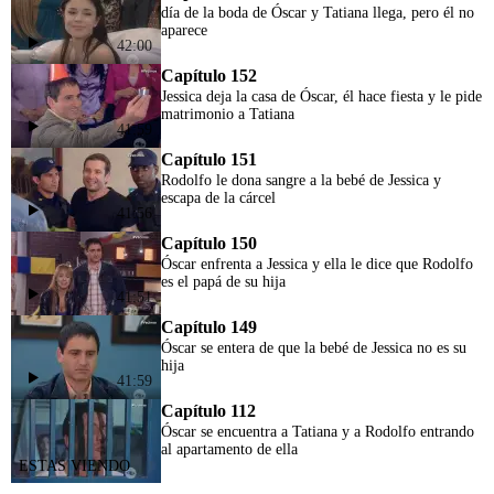
día de la boda de Óscar y Tatiana llega, pero él no
aparece
42:00
Capítulo 152
Jessica deja la casa de Óscar, él hace fiesta y le pide
matrimonio a Tatiana
41:59
Capítulo 151
Rodolfo le dona sangre a la bebé de Jessica y
escapa de la cárcel
41:56
Capítulo 150
Óscar enfrenta a Jessica y ella le dice que Rodolfo
es el papá de su hija
41:51
Capítulo 149
Óscar se entera de que la bebé de Jessica no es su
hija
41:59
Capítulo 112
Óscar se encuentra a Tatiana y a Rodolfo entrando
al apartamento de ella