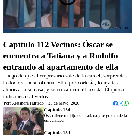
1:01:19 min
Capítulo 112 Vecinos: Óscar se
encuentra a Tatiana y a Rodolfo
entrando al apartamento de ella
Luego de que el empresario sale de la cárcel, sorprende a
la doctora en su oficina. Ella, por cortesía, lo invita a
almorzar a su casa, y se cruzan con el taxista. Él queda
indispuesto al verlos.
Por:
Alejandra Hurtado
|
25 de Mayo, 2026
Whats
Facebook
Twitter
Capítulo 154
Óscar tiene un hijo con Tatiana y se gradúa de la
universidad
42:00
Capítulo 153