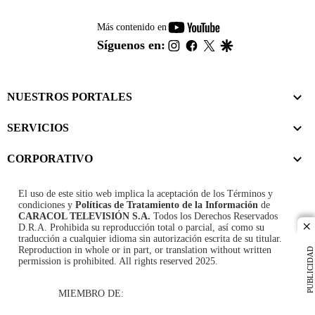
youtube-
Más contenido en
footer
instagram
facebook
twitter
google
Síguenos en:
NUESTROS PORTALES
SERVICIOS
CORPORATIVO
El uso de este sitio web implica la aceptación de los
Términos y
condiciones
y
Políticas de Tratamiento de la Información
de
CARACOL TELEVISIÓN S.A.
Todos los Derechos Reservados
D.R.A. Prohibida su reproducción total o parcial, así como su
cl
traducción a cualquier idioma sin autorización escrita de su titular.
Reproduction in whole or in part, or translation without written
PUBLICIDAD
permission is prohibited. All rights reserved 2025.
MIEMBRO DE: